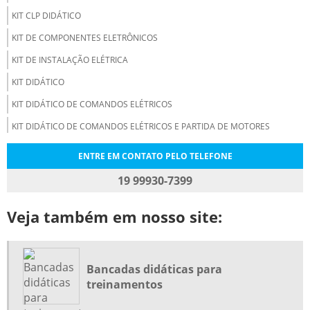
KIT CLP DIDÁTICO
KIT DE COMPONENTES ELETRÔNICOS
KIT DE INSTALAÇÃO ELÉTRICA
KIT DIDÁTICO
KIT DIDÁTICO DE COMANDOS ELÉTRICOS
KIT DIDÁTICO DE COMANDOS ELÉTRICOS E PARTIDA DE MOTORES
KIT DIDÁTICO ELETRÔNICA
ENTRE EM CONTATO PELO TELEFONE
KIT DIDÁTICO INVERSOR DE FREQUÊNCIA
19 99930-7399
KIT DIDÁTICO MOTOR ELÉTRICO
Veja também em nosso site:
KIT DIDÁTICO PARA ELETRICIDADE
KIT ELETRÔNICA
KITS EDUCACIONAIS DE TECNOLOGIA
Bancadas didáticas para
MALETA DIDÁTICA
treinamentos
MALETA DIDÁTICA PARA INSTALAÇÕES ELÉTRICAS