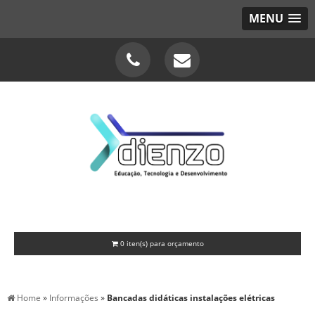
MENU
0
iten(s) para orçamento
Home
»
Informações
»
Bancadas didáticas instalações elétricas