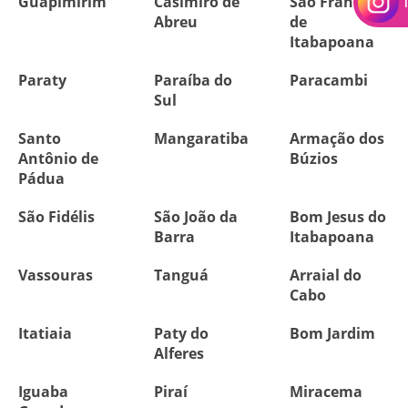
Guapimirim
Casimiro de
São Francisco
Abreu
de
Itabapoana
Paraty
Paraíba do
Paracambi
Sul
Santo
Mangaratiba
Armação dos
Antônio de
Búzios
Pádua
São Fidélis
São João da
Bom Jesus do
Barra
Itabapoana
Vassouras
Tanguá
Arraial do
Cabo
Itatiaia
Paty do
Bom Jardim
Alferes
Iguaba
Piraí
Miracema