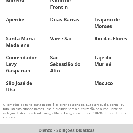
Moreira
Paulo de
Frontin
Aperibé
Duas Barras
Trajano de
Moraes
Santa Maria
Varre-Sai
Rio das Flores
Madalena
Comendador
São
Laje do
Levy
Sebastião do
Muriaé
Gasparian
Alto
São José de
Macuco
Ubá
O conteúdo do texto desta página é de direito reservado. Sua reprodução, parcial ou
total, mesmo citando nossos links, é proibida sem a autorização do autor. Crime de
violação de direito autoral – artigo 184 do Código Penal –
Lei 9610/98 - Lei de direitos
autorais
.
Dienzo - Soluções Didáticas