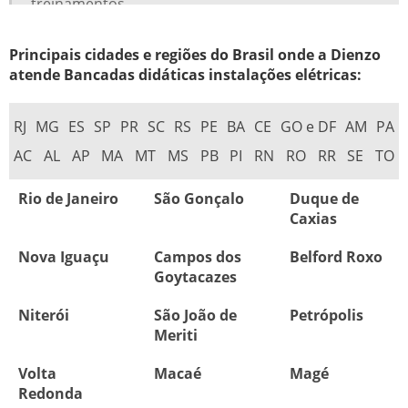
MATERIAL DIDÁTICO ELETROTÉCNICA
PAINEL DIDÁTICO
Principais cidades e regiões do Brasil onde a Dienzo
atende Bancadas didáticas instalações elétricas:
PAINEL DIDÁTICO CLP
PAINEL DIDÁTICO DE COMANDOS ELÉTRICOS
RJ
MG
ES
SP
PR
SC
RS
PE
BA
CE
GO e DF
AM
PA
PAINEL DIDÁTICO INSTALAÇÕES ELÉTRICAS
AC
AL
AP
MA
MT
MS
PB
PI
RN
RO
RR
SE
TO
Rio de Janeiro
São Gonçalo
Duque de
Caxias
Nova Iguaçu
Campos dos
Belford Roxo
Goytacazes
Niterói
São João de
Petrópolis
Meriti
Volta
Macaé
Magé
Redonda