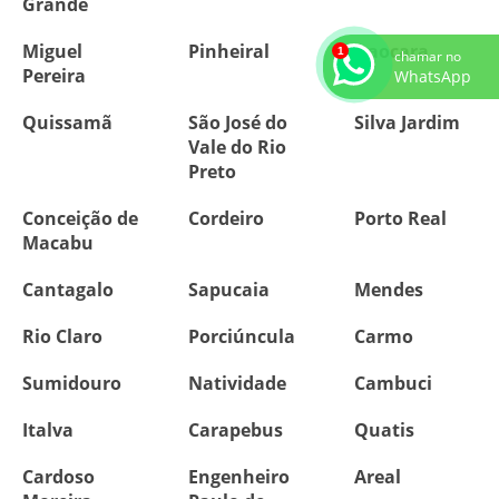
Grande
Miguel
Pinheiral
Itaocara
chamar no
Pereira
WhatsApp
Quissamã
São José do
Silva Jardim
Vale do Rio
Preto
Conceição de
Cordeiro
Porto Real
Macabu
Cantagalo
Sapucaia
Mendes
Rio Claro
Porciúncula
Carmo
Sumidouro
Natividade
Cambuci
Italva
Carapebus
Quatis
Cardoso
Engenheiro
Areal