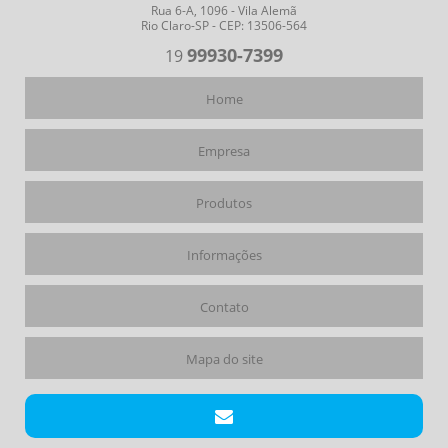
Rua 6-A, 1096 - Vila Alemã
Rio Claro-SP - CEP: 13506-564
99930-7399
19
Home
Empresa
Produtos
Informações
Contato
Mapa do site