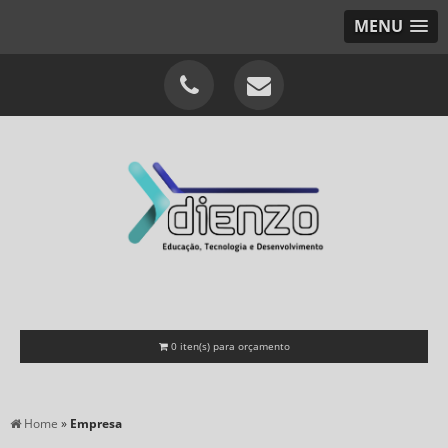
MENU
0
iten(s) para orçamento
Home
»
Empresa